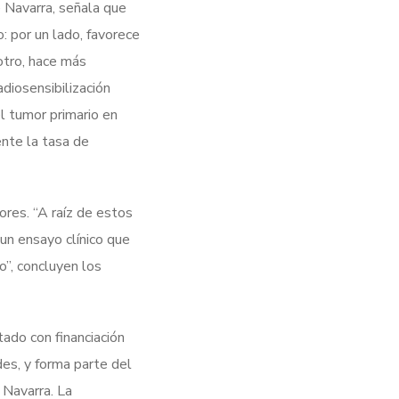
 Navarra, señala que
: por un lado, favorece
otro, hace más
diosensibilización
l tumor primario en
nte la tasa de
res. “A raíz de estos
 un ensayo clínico que
o”, concluyen los
tado con financiación
des, y forma parte del
 Navarra. La