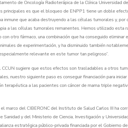
tamento de Oncología Radioterápica de la Clínica Universidad de
es principales es que el bloqueo de ENPP1 tiene un doble efecto
ema inmune que acaba destruyendo a las células tumorales y, por 
apia a las células tumorales remanentes. Hemos utilizado esta ra
 con otro fármaco, una combinación que ha conseguido eliminar e
nimales de experimentación, y ha disminuido también notableme
 especialmente relevante en este tumor tan peligroso”.
 CCUN sugiere que estos efectos son trasladables a otros tumo
es, nuestro siguiente paso es conseguir financiación para iniciar
ón terapéutica a las pacientes con cáncer de mama triple negativ
n el marco del CIBERONC del Instituto de Salud Carlos III ha con
de Sanidad y del Ministerio de Ciencia, Investigación y Universida
lianza estratégica público-privada financiada por el Gobierno de