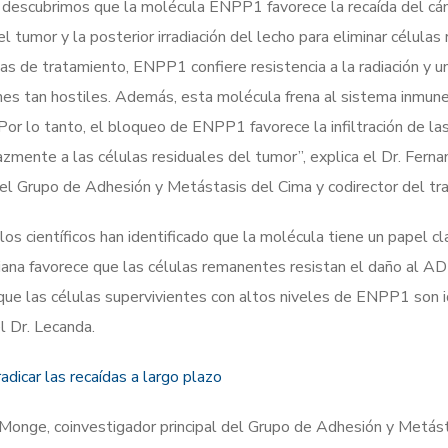
r descubrimos que la molécula ENPP1 favorece la recaída del cá
el tumor y la posterior irradiación del lecho para eliminar células
as de tratamiento, ENPP1 confiere resistencia a la radiación y u
nes tan hostiles. Además, esta molécula frena al sistema inmune
Por lo tanto, el bloqueo de ENPP1 favorece la infiltración de la
icazmente a las células residuales del tumor”, explica el Dr. Fern
del Grupo de Adhesión y Metástasis del Cima y codirector del tra
los científicos han identificado que la molécula tiene un papel cl
diana favorece que las células remanentes resistan el daño al AD
a que las células supervivientes con altos niveles de ENPP1 son 
l Dr. Lecanda.
adicar las recaídas a largo plazo
 Monge, coinvestigador principal del Grupo de Adhesión y Metást