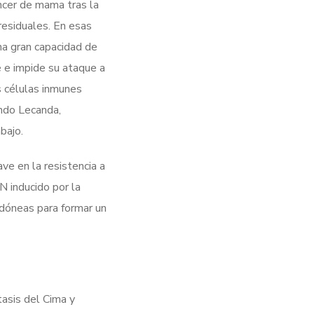
ncer de mama tras la
 residuales. En esas
na gran capacidad de
 e impide su ataque a
s células inmunes
ando Lecanda,
bajo.
ave en la resistencia a
N inducido por la
idóneas para formar un
asis del Cima y