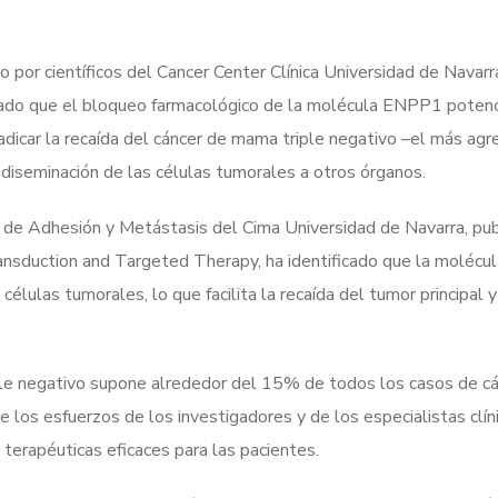
o por científicos del Cancer Center Clínica Universidad de Nava
ado que el bloqueo farmacológico de la molécula ENPP1 potencia
radicar la recaída del cáncer de mama triple negativo –el más agr
 diseminación de las células tumorales a otros órganos.
 de Adhesión y Metástasis del Cima Universidad de Navarra, publ
ansduction and Targeted Therapy, ha identificado que la moléc
 células tumorales, lo que facilita la recaída del tumor principal y
ple negativo supone alrededor del 15% de todos los casos de c
e los esfuerzos de los investigadores y de los especialistas clíni
 terapéuticas eficaces para las pacientes.