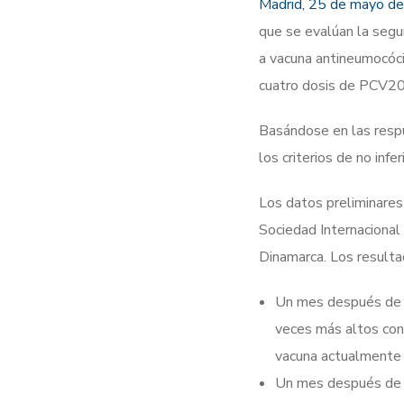
Madrid, 25 de mayo d
que se evalúan la segur
a vacuna antineumocóc
cuatro dosis de PCV20 
Basándose en las respu
los criterios de no inf
Los datos preliminares
Sociedad Internaciona
Dinamarca. Los resulta
Un mes después de la
veces más altos con 
vacuna actualmente 
Un mes después de l