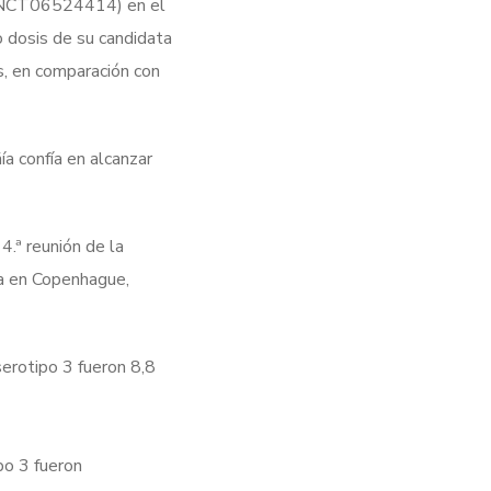
I (NCT06524414) en el
o dosis de su candidata
, en comparación con
a confía en alcanzar
4.ª reunión de la
a en Copenhague,
erotipo 3 fueron 8,8
po 3 fueron