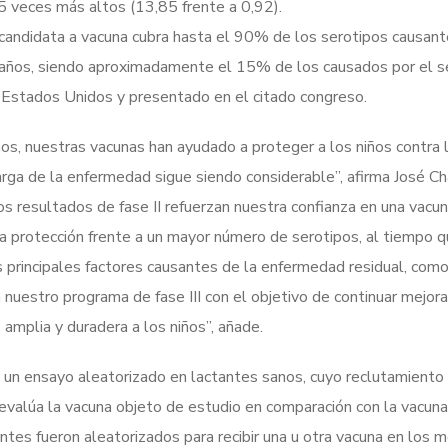
veces más altos (13,85 frente a 0,92).
candidata a vacuna cubra hasta el 90% de los serotipos causan
años, siendo aproximadamente el 15% de los causados por el se
n Estados Unidos y presentado en el citado congreso.
s, nuestras vacunas han ayudado a proteger a los niños contra
arga de la enfermedad sigue siendo considerable”, afirma José Ch
os resultados de fase II refuerzan nuestra confianza en una vacu
la protección frente a un mayor número de serotipos, al tiempo q
s principales factores causantes de la enfermedad residual, como
uestro programa de fase III con el objetivo de continuar mejora
amplia y duradera a los niños”, añade.
s un ensayo aleatorizado en lactantes sanos, cuyo reclutamiento i
evalúa la vacuna objeto de estudio en comparación con la vacun
ntes fueron aleatorizados para recibir una u otra vacuna en los 