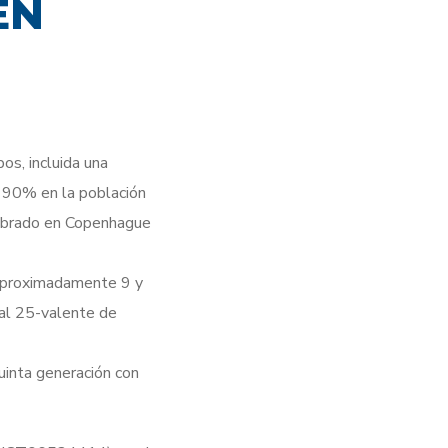
EN
os, incluida una
l 90% en la población
lebrado en Copenhague
 aproximadamente 9 y
nal 25-valente de
uinta generación con