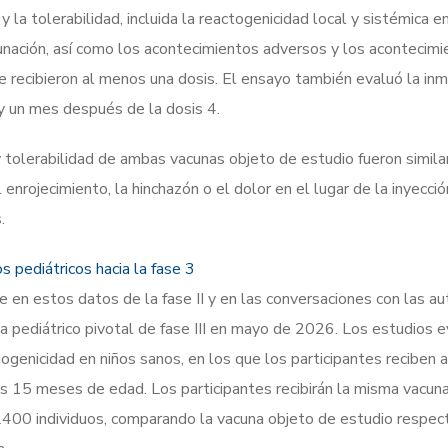
 la tolerabilidad, incluida la reactogenicidad local y sistémica en
unación, así como los acontecimientos adversos y los acontecim
ue recibieron al menos una dosis. El ensayo también evaluó la i
y un mes después de la dosis 4.
y tolerabilidad de ambas vacunas objeto de estudio fueron simila
enrojecimiento, la hinchazón o el dolor en el lugar de la inyecció
.
 pediátricos hacia la fase 3
 en estos datos de la fase II y en las conversaciones con las au
ma pediátrico pivotal de fase III en mayo de 2026. Los estudios e
nogenicidad en niños sanos, en los que los participantes reciben 
os 15 meses de edad. Los participantes recibirán la misma vacuna
2400 individuos, comparando la vacuna objeto de estudio respec