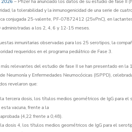
e 2026
– Pfizer ha anunciado los datos de su estudio de fase I
idad, la tolerabilidad y la inmunogenicidad de una serie de cuatr
ica conjugada 25-valente, PF-07872412 (25vPnC), en lactantes
administradas a los 2, 4, 6 y 12-15 meses.
estas inmunitarias observadas para los 25 serotipos, la compañí
erioridad requeridos en el programa pediátrico de Fase 3.
 más relevantes del estudio de fase II se han presentado en la 1
l de Neumonía y Enfermedades Neumocócicas (ISPPD), celebrad
dos revelaron que:
 tercera dosis, los títulos medios geométricos de IgG para el s
esta vacuna, frente a la
aprobada (4,22 frente a 0,48).
a dosis 4, los títulos medios geométricos de IgG para el seroti