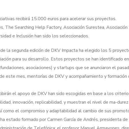
iciativas recibirá 15.000 euros para acelerar sus proyectos.
s, The Searching Help Factory, Asociación Surestea, Asociación
idad e Inclusión han sido los seleccionados.
 de la segunda edición de DKV Impacta ha elegido los 5 proyecto
ación para su desarrollo. Estos proyectos se han identificado ent
(fundaciones, asociaciones) y startups que se anunciaron el pas
go de este mes, mentorías de DKV y acompañamiento y formación 
ecibirán el apoyo de DKV han sido escogidas en base a los criteri
ilidad, innovación, replicabilidad, y muestran el nivel de ma-dure
así como el compromiso y adaptabilidad al cambio de sus promot
 ha estado formado por Carmen García de Andrés, presidenta de 
dministración de Telefónica; el profesor Manuel Armayones, dire