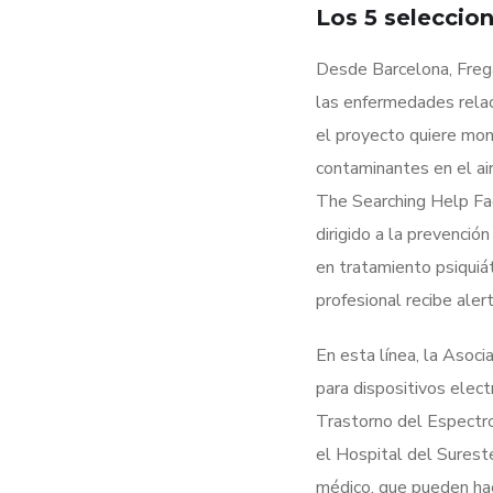
Los 5 seleccio
Desde Barcelona, Freg
las enfermedades relac
el proyecto quiere moni
contaminantes en el air
The Searching Help Fac
dirigido a la prevenció
en tratamiento psiquiát
profesional recibe aler
En esta línea, la Asoc
para dispositivos elec
Trastorno del Espectro 
el Hospital del Surest
médico, que pueden hace