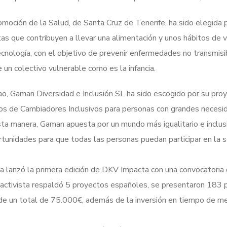
omoción de la Salud, de Santa Cruz de Tenerife, ha sido elegida
tas que contribuyen a llevar una alimentación y unos hábitos de 
ecnología, con el objetivo de prevenir enfermedades no transmisi
e un colectivo vulnerable como es la infancia.
o, Gaman Diversidad e Inclusión SL ha sido escogido por su proye
os de Cambiadores Inclusivos para personas con grandes necesi
sta manera, Gaman apuesta por un mundo más igualitario e inclusi
rtunidades para que todas las personas puedan participar en la 
 lanzó la primera edición de DKV Impacta con una convocatoria d
 activista respaldó 5 proyectos españoles, se presentaron 183 
 de un total de 75.000€, además de la inversión en tiempo de men