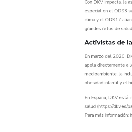
Con DKV Impacta, la a
especial en el ODS3 sa
clima y el ODS17 alian
grandes retos de salud
Activistas de l
En marzo del 2020, DKV
apela directamente a l
medioambiente, la inclu
obesidad infantil y el b
En España, DKV está im
salud (https://dkv.es/pa
Para más información: h