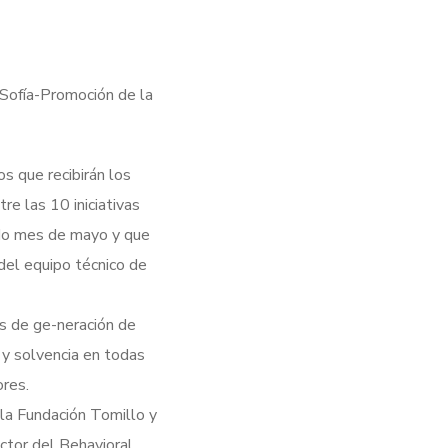
 Sofía-Promoción de la
s que recibirán los
re las 10 iniciativas
ado mes de mayo y que
del equipo técnico de
os de ge-neración de
z y solvencia en todas
ores.
la Fundación Tomillo y
ctor del Behavioral