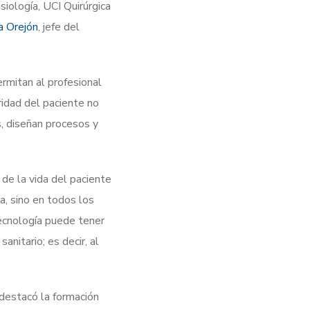
siología, UCI Quirúrgica
a Orejón
, jefe del
ermitan al profesional
ridad del paciente no
s, diseñan procesos y
de la vida del paciente
a, sino en todos los
tecnología puede tener
anitario; es decir, al
e destacó la formación