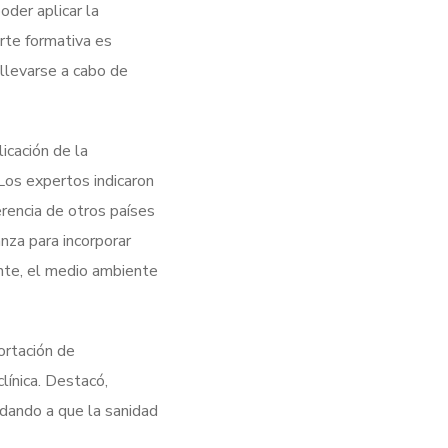
der aplicar la
arte formativa es
 llevarse a cabo de
icación de la
 Los expertos indicaron
erencia de otros países
nza para incorporar
ente, el medio ambiente
portación de
línica. Destacó,
udando a que la sanidad