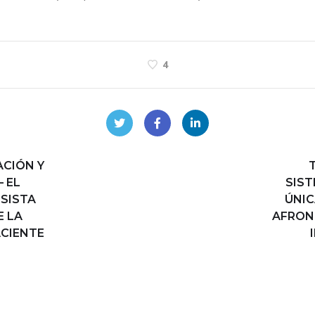
4
ACIÓN Y
– EL
SIST
ESISTA
ÚNIC
 LA
AFRON
ACIENTE